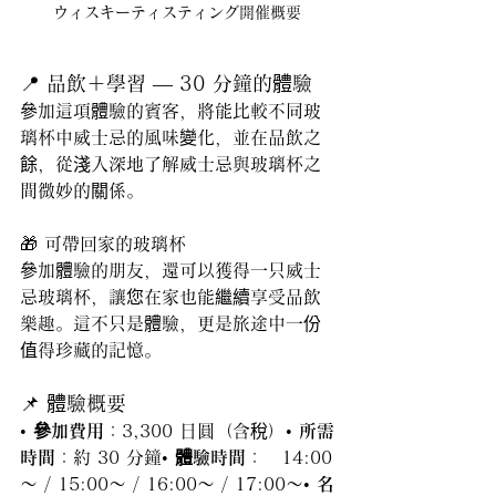
ウィスキーティスティング開催概要
📍 品飲＋學習 — 30 分鐘的體驗
參加這項體驗的賓客，將能比較不同玻
璃杯中威士忌的風味變化，並在品飲之
餘，從淺入深地了解威士忌與玻璃杯之
間微妙的關係。
🎁 可帶回家的玻璃杯
參加體驗的朋友，還可以獲得一只威士
忌玻璃杯，讓您在家也能繼續享受品飲
樂趣。這不只是體驗，更是旅途中一份
值得珍藏的記憶。
📌 體驗概要
• 
參加費用
：3,300 日圓（含稅）• 
所需
時間
：約 30 分鐘• 
體驗時間
：　14:00
〜 / 15:00〜 / 16:00〜 / 17:00〜• 
名