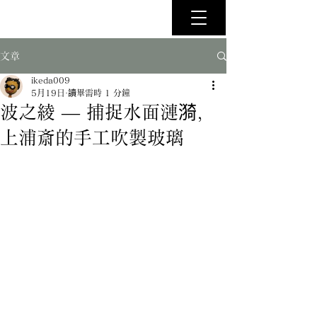
文章
ikeda009
5月19日
讀畢需時 1 分鐘
波之綾 — 捕捉水面漣漪，
上浦斎的手工吹製玻璃