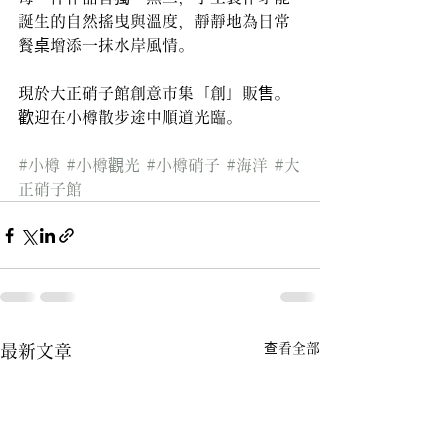
誕生的自然搖曳與溫度，靜靜地為日常
餐桌增添一抹水岸風情。
現於大正硝子館創意市集「創」販售。
歡迎在小樽散步途中順道光臨。
#小樽
#小樽觀光
#小樽硝子
#海洋
#大
正硝子館
查看全部
最新文章