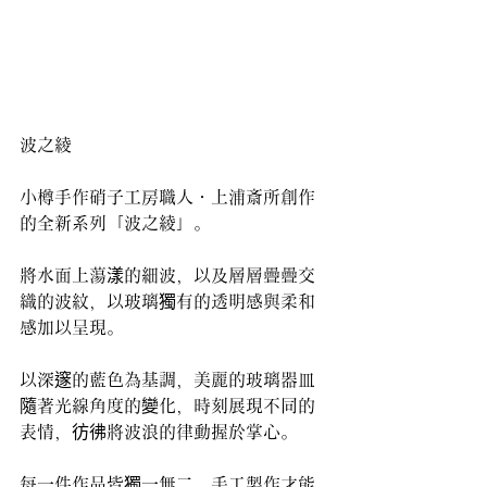
波之綾
小樽手作硝子工房職人・上浦斎所創作
的全新系列「波之綾」。
將水面上蕩漾的細波，以及層層疊疊交
織的波紋，以玻璃獨有的透明感與柔和
感加以呈現。
以深邃的藍色為基調，美麗的玻璃器皿
隨著光線角度的變化，時刻展現不同的
表情，彷彿將波浪的律動握於掌心。
每一件作品皆獨一無二，手工製作才能