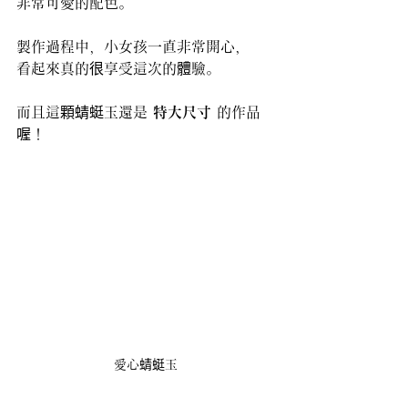
非常可愛的配色。
製作過程中，小女孩一直非常開心，
看起來真的很享受這次的體驗。
而且這顆蜻蜓玉還是 
特大尺寸
 的作品
喔！
愛心蜻蜓玉