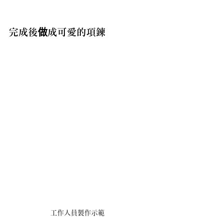
完成後做成可愛的項鍊
工作人員製作示範