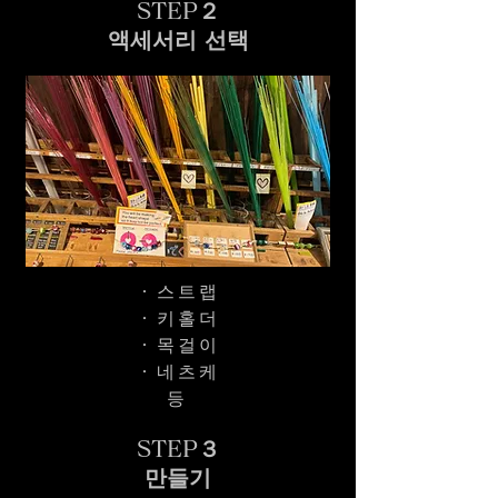
STEP２
액세서리 선택
・스트랩
・키홀더
・목걸이
・네츠케
등
STEP３
만들기