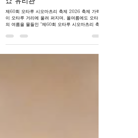
쇼 유리관
제60회 오타루 시오마츠리 축제 2026 축제 가락
이 오타루 거리에 울려 퍼지며, 올여름에도 오타루
의 여름을 물들인 "제60회 오타루 시오마츠리 축
제"가 열렸습니다. 다이쇼 유리관에서는 본점을 비
롯한 각 매장 스태프들이 각자 취향대로 유카타를
차려입고 축제 분위기 속에서 손님을 맞이했습니
다. 항구 도시 오타루만의 활기와 북적임 속에서,
유카타 차림으로 오가는 사람들과 축제의 열기를
온몸으로 느낀 특별한 며칠이었습니다. 오타루 시
오마츠리 축제는 오타루의 어업과 항구의 역사에
감사를 전하는, 시민들에게 소중한 축제입니다. 60
회라는 뜻깊은 해를 맞은 올해도 많은 분들이 유카
타와 핫피 차림으로 거리에 나와 웃음꽃을 피웠습
니다. 축제의 북적임 속에서 다이쇼 유리관을 찾아
주신 모든 분들께 진심으로 감사드립니다. 이 여름
의 한때가 오타루 여행의 소중한 추억 중 하나로 남
기를 바랍니다. 내년에도 축제의 활기 속에서 여러
분과 다시 만날 수 있기를 스태프 일동 기