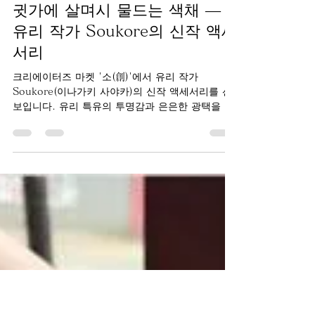
ikeda009
7월 23일
1분 분량
귓가에 살며시 물드는 색채 ―
유리 작가 Soukore의 신작 액세
서리
크리에이터즈 마켓 '소(創)'에서 유리 작가
Soukore(이나가키 사야카)의 신작 액세서리를 선
보입니다. 유리 특유의 투명감과 은은한 광택을 소
중히 여기며, 하나하나 정성껏 제작한 피어스와 이
어링입니다. 투명한 유리 속에 부드러운 색을 담아
귓가에 살며시 색채를 더해줍니다. 평상시 착용하
기 좋은 디자인이라 매일의 스타일링에 부담 없이
활용할 수 있습니다. 신작으로 동글동글 사랑스러