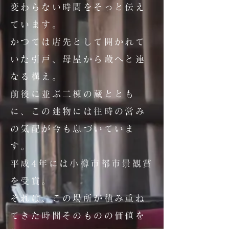
変わらない時間をそっと伝え
ています。
かつては店先として開かれて
いた引戸、母屋から蔵へと連
なる構え。
前後に並ぶ二棟の蔵ととも
に、この建物には往時の営み
の気配が今も息づいていま
す。
平成4年には小樽市都市景観賞
を受賞。
それは、この場所が積み重ね
てきた時間そのものの価値を